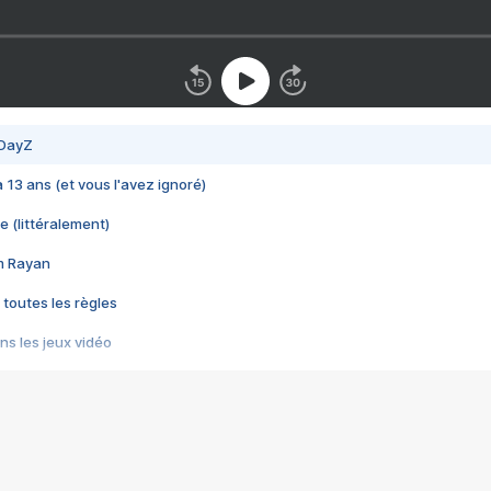
 DayZ
 a 13 ans (et vous l'avez ignoré)
e (littéralement)
im Rayan
 toutes les règles
s les jeux vidéo
us choquant de Rockstar ? - Le scandale BULLY
e plus moche de Steam
du RÊVE tourne au CAUCHEMAR