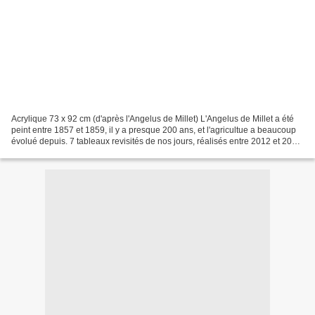
Acrylique 73 x 92 cm (d'après l'Angelus de Millet) L'Angelus de Millet a été
peint entre 1857 et 1859, il y a presque 200 ans, et l'agricultue a beaucoup
évolué depuis. 7 tableaux revisités de nos jours, réalisés entre 2012 et 2019
Ma vision de ma peinture...