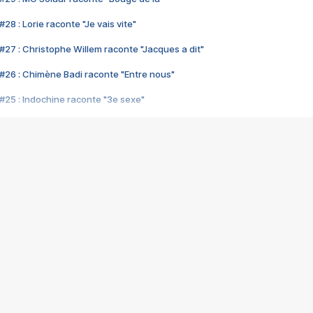
28 : Lorie raconte "Je vais vite"
#27 : Christophe Willem raconte "Jacques a dit"
#26 : Chimène Badi raconte "Entre nous"
#25 : Indochine raconte "3e sexe"
#24 : Zaho raconte "C'est chelou"
#23 : Patrick Bruel raconte "Au café des délices"
#22 : Kyo raconte "Le chemin"
#21 : Nolwenn Leroy raconte "Cassé"
#20 : Patrick Hernandez raconte "Born to be alive"
#19 : Lorie raconte "Près de moi"
#18 : Michael Jones raconte "A nos actes manqués" (avec Jean-Jacque
#17 : Khaled raconte "Aïcha"