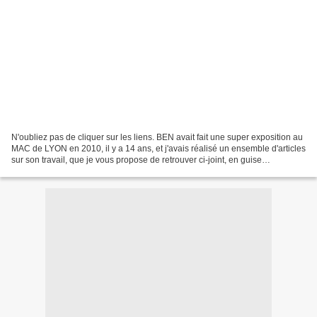
N'oubliez pas de cliquer sur les liens. BEN avait fait une super exposition au
MAC de LYON en 2010, il y a 14 ans, et j'avais réalisé un ensemble d'articles
sur son travail, que je vous propose de retrouver ci-joint, en guise
d'hommage. BEN fait son strip-tease...