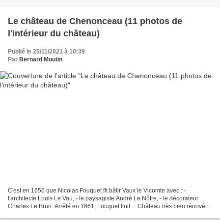
Le château de Chenonceau (11 photos de
l'intérieur du château)
Publié le 25/11/2021 à 10:39
Par
Bernard Moutin
C'est en 1656 que Nicolas Fouquet fit bâtir Vaux le Vicomte avec : -
l'architecte Louis Le Vau, - le paysagiste André Le Nôtre, - le décorateur
Charles Le Brun. Arrêté en 1661, Fouquet finit ... Château très bien rénové et
réaménagé par l'architecte Andrea...