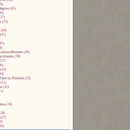
8)
légères
(65)
59)
57)
s
(53)
(49)
(47)
)
47)
4)
ccumoncellements
(40)
profondes
(39)
(37)
36)
(35)
34)
d'ami ou d'ennemi
(33)
(32)
on
(32)
1)
ation
(30)
28)
(27)
6)
26)