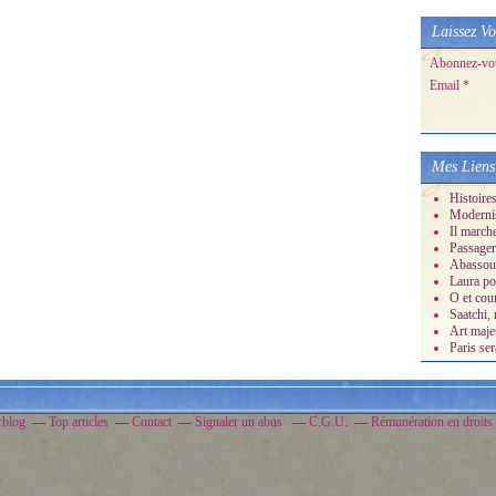
Laissez Vo
Abonnez-vous
Email
Mes Liens
Histoire
Moderni
Il march
Passager
Abassour
Laura po
O et cour
Saatchi, 
Art maje
Paris ser
rblog
Top articles
Contact
Signaler un abus
C.G.U.
Rémunération en droits 