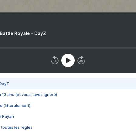
 Battle Royale - DayZ
 DayZ
 a 13 ans (et vous l'avez ignoré)
e (littéralement)
im Rayan
 toutes les règles