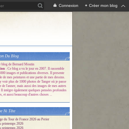
Connexion
+
Créer mon blog
ion Du Blog
e blog de Bernard Moutin
tion
: Ce blog a vu le jour en 2007. Il rassemble
000 images et publications diverses. Il presente
le de mes peintures et une partie de mes dessins.
y voir plus de 1000 photos de Tanger où je passe
ie de l'annee, mais aussi des images de mes autres
 Il intègre également quelques pensées profondes
s, et aussi beaucoup d'autres choses ...
inture depuis 13 ans (de 2012 à 2025) classées par thème e
e Ni Tête
ge du Tour de France 2026 au Perier
u printemps 2026
u printemps 2026