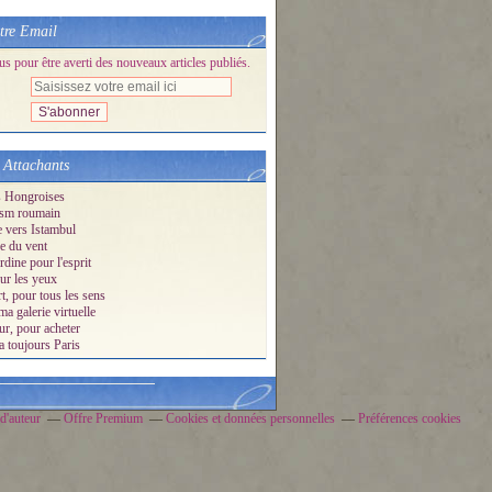
tre Email
 pour être averti des nouveaux articles publiés.
 Attachants
s Hongroises
sm roumain
e vers Istambul
e du vent
dine pour l'esprit
ur les yeux
t, pour tous les sens
ma galerie virtuelle
ur, pour acheter
a toujours Paris
d'auteur
Offre Premium
Cookies et données personnelles
Préférences cookies