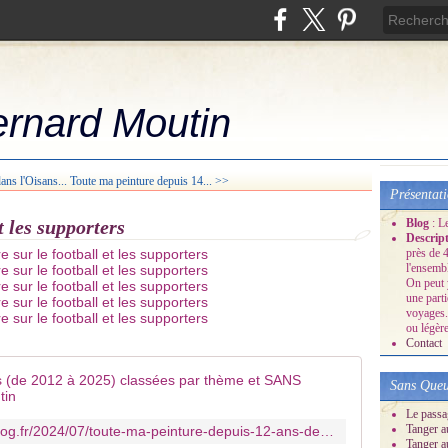
ernard Moutin
ans l'Oisans...
Toute ma peinture depuis 14... >>
Présentat
t les supporters
Blog
: L
Descrip
près de 4
l'ensemb
On peut 
une part
voyages.
ou légère
Contact
Toute ma pe
Sans Queu
Le passa
Tanger a
https://mes-dessins-perso.over-blog.fr/2024/07/toute-ma-peinture-depuis-12-ans-de-2012-a-2024.html
Tanger a