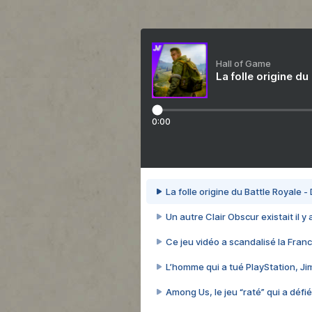
Hall of Game
La folle origine du
0:00
La folle origine du Battle Royale -
Un autre Clair Obscur existait il y
Ce jeu vidéo a scandalisé la Franc
L’homme qui a tué PlayStation, J
Among Us, le jeu “raté” qui a défié