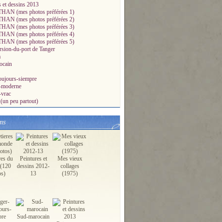
s et dessins 2013
AN (mes photos préférées 1)
AN (mes photos préférées 2)
AN (mes photos préférées 3)
AN (mes photos préférées 4)
AN (mes photos préférées 5)
sion-du-port de Tanger
a
ocain
oujours-siempre
a-moderne
-vrac
(un peu partout)
ms
res du
Peintures et
Mes vieux
(120
dessins 2012-
collages
os)
13
(1975)
Sud-marocain