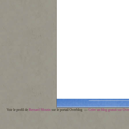
Voir le profil de
Bernard Moutin
sur le portail Overblog
Créer un blog gratuit sur Ove