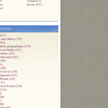
er-
Peintures et
urs-
dessins 2013
pre
es (Clic)
1027)
t autre Maroc
(776)
394)
ations géographiques
(375)
on du Maître
(323)
sitions
(283)
chitectural
(265)
198)
4)
(169)
'est la vie
(149)
emporain
(143)
 Moutin
(142)
137)
'est la France
(124)
(122)
0)
(88)
)
69)
pêche
(68)