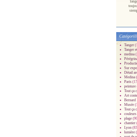
Tang
toujo
siem
Catégorill
Tanger
(
Tanger e
medina
(
Pérégrin
Producti
Sur expo
Détail ar
Medina
(
Paris
(17
peinture
Tout ça c
Art cont
Bernard
Musée
(
Tout ça c
couleurs
plage
(9
chantier
Lyon
(83
lumière
(
port de 