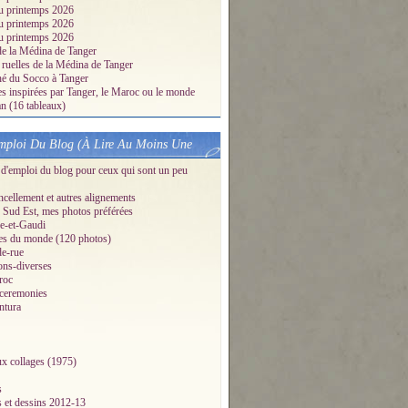
u printemps 2026
u printemps 2026
u printemps 2026
de la Médina de Tanger
 ruelles de la Médina de Tanger
é du Socco à Tanger
es inspirées par Tanger, le Maroc ou le monde
 (16 tableaux)
ploi Du Blog (À Lire Au Moins Une
d'emploi du blog pour ceux qui sont un peu
ellement et autres alignements
Sud Est, mes photos préférées
e-et-Gaudi
es du monde (120 photos)
de-rue
ons-diverses
roc
-ceremonies
ntura
x collages (1975)
s
s et dessins 2012-13