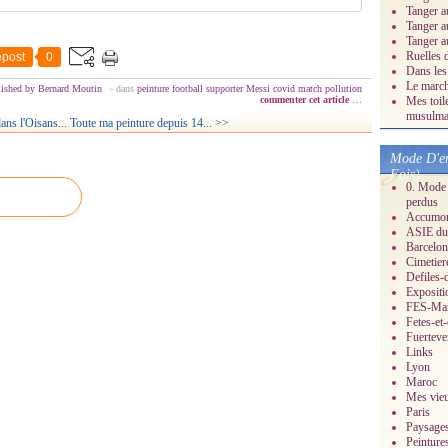
Tanger a
Tanger a
Tanger a
Ruelles 
post
0
Dans les
Le march
ished by Bernard Moutin
-
dans
peinture
football
supporter
Messi
covid
match
pollution
commenter cet article
…
Mes toil
musulman
ans l'Oisans...
Toute ma peinture depuis 14... >>
Mode D'em
Fois)
0. Mode 
perdus
Accumonc
ASIE du 
Barcelon
Cimetier
Defiles-
Expositi
FES-Ma
Fetes-et
Fuerteve
Links
Lyon
Maroc
Mes vieu
Paris
Paysage
Peinture