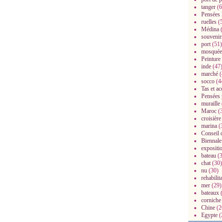
tanger
(6
Pensées 
ruelles
(
Médina
(
souvenir
port
(51)
mosquée
Peinture
inde
(47
marché
(
socco
(4
Tas et a
Pensées 
muraille
Maroc
(
croisière
marina
(
Conseil 
Biennale
expositi
bateau
(3
chat
(30)
nu
(30)
rehabilit
mer
(29)
bateaux
(
corniche
Chine
(2
Egypte
(