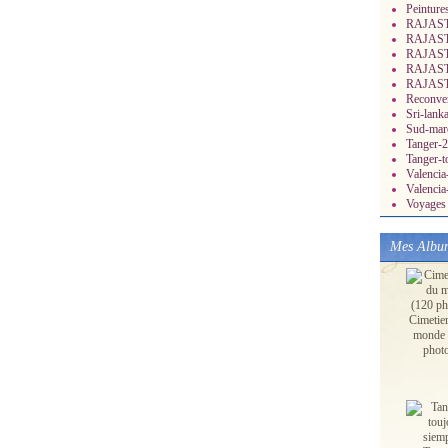
Peinture
RAJASTH
RAJASTH
RAJASTH
RAJASTH
RAJASTH
Reconver
Sri-lank
Sud-mar
Tanger-2
Tanger-t
Valenci
Valencia
Voyages 
Mes Albu
Cimetie
monde 
phot