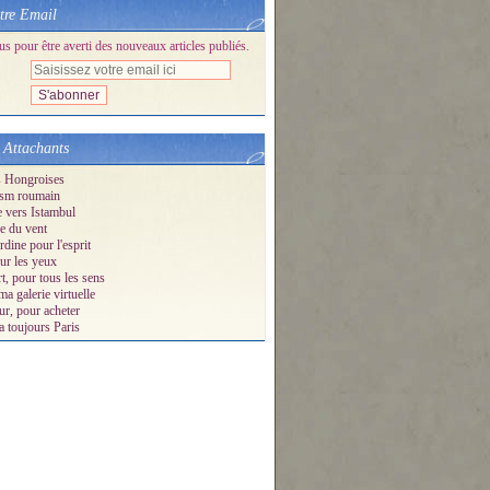
tre Email
 pour être averti des nouveaux articles publiés.
 Attachants
s Hongroises
sm roumain
e vers Istambul
e du vent
dine pour l'esprit
ur les yeux
t, pour tous les sens
ma galerie virtuelle
ur, pour acheter
a toujours Paris