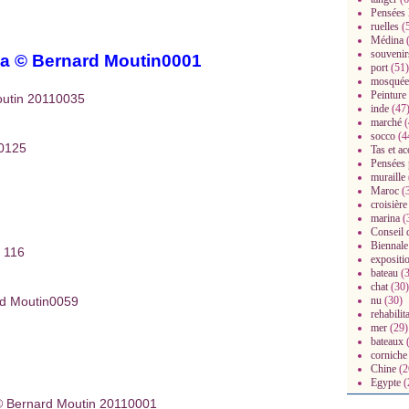
Pensées 
ruelles
(
Médina
(
souvenir
port
(51)
mosquée
Peinture
inde
(47
marché
(
socco
(4
Tas et a
Pensées 
muraille
Maroc
(
croisière
marina
(
Conseil 
Biennale
expositi
bateau
(3
chat
(30)
nu
(30)
rehabilit
mer
(29)
bateaux
(
corniche
Chine
(2
Egypte
(