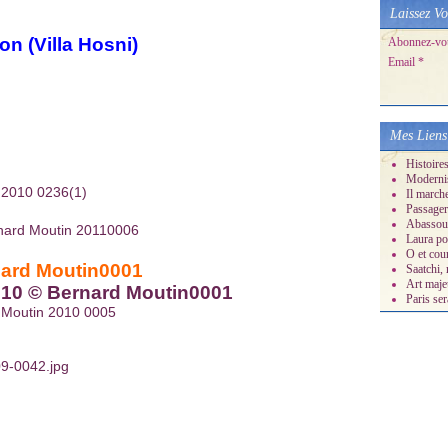
Laissez Vo
on (Villa Hosni)
Abonnez-vous
Email
Mes Liens
Histoire
Moderni
Il march
Passager
Abassour
Laura po
O et cour
Saatchi, 
Art maje
Paris ser