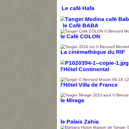
Le café Hafa
le Café BABA
le Café COLON
La cinémathèque du RIF
l'Hôtel Continental
l'Hôtel Villa de France
le Mirage
le Palais Zahia