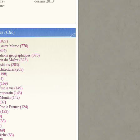
urs-
dessins 2013
pre
es (Clic)
1027)
t autre Maroc
(776)
394)
ations géographiques
(375)
on du Maître
(323)
sitions
(283)
chitectural
(265)
198)
4)
(169)
'est la vie
(149)
emporain
(143)
 Moutin
(142)
137)
'est la France
(124)
(122)
0)
(88)
)
69)
pêche
(68)
8)