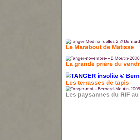
Le Marabout de Matisse
La grande prière du vendr
Les terrasses de tapis
Les paysannes du RIF au