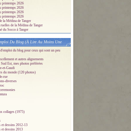
u printemps 2026
u printemps 2026
u printemps 2026
u printemps 2026
de la Médina de Tanger
 ruelles de la Médina de Tanger
é du Socco à Tanger
ploi Du Blog (À Lire Au Moins Une
d'emploi du blog pour ceux qui sont un peu
ellement et autres alignements
Sud Est, mes photos préférées
e-et-Gaudi
es du monde (120 photos)
de-rue
ons-diverses
roc
-ceremonies
ntura
x collages (1975)
s
s et dessins 2012-13
s et dessins 2013