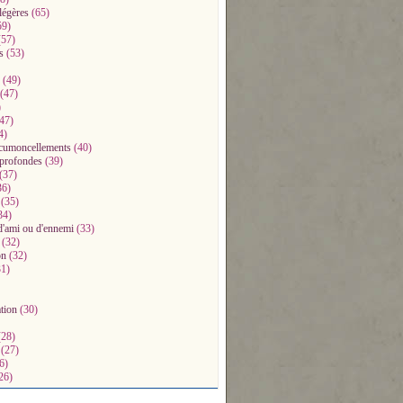
légères
(65)
59)
57)
s
(53)
(49)
(47)
)
47)
4)
ccumoncellements
(40)
profondes
(39)
(37)
36)
(35)
34)
d'ami ou d'ennemi
(33)
(32)
on
(32)
1)
ation
(30)
28)
(27)
6)
26)