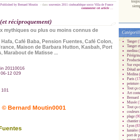
toujo
Published by Bernard Moutin
-
dans
souvenirs
2011
cinémathèque
socco
Villa de France
siem
commenter cet article
…
 (et réciproquement)
eux mythiques ou plus ou moins connus de
Catégorill
 Hafa, Café Baba, Pension Fuentes, Café Colon,
Tanger
(
Tanger e
France, Maison de Barbara Hutton, Kasbah, Port
medina
(
 Marabout de Matisse ...
Pérégrin
Producti
Sur expo
Détail ar
Medina
(
Paris
(17
peinture
Tout ça c
Art cont
Bernard
Musée
(
Tout ça c
couleurs
plage
(9
chantier
Lyon
(83
 Fuentes
lumière
(
port de 
tanger
(6