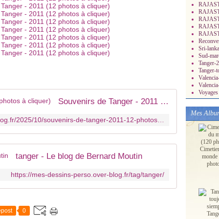
RAJASTH
RAJASTH
RAJASTH
RAJASTH
RAJASTH
Reconver
Sri-lank
Sud-mar
Tanger-2
Tanger-t
Valenci
Valencia
Voyages 
Souvenirs de Tanger - 2011 (12 photos à cliquer)
Mes Albu
https://mes-dessins-perso.over-blog.fr/2025/10/souvenirs-de-tanger-2011-12-photos-a-cliquer.html
Cimetie
tanger - Le blog de Bernard Moutin
monde 
phot
https://mes-dessins-perso.over-blog.fr/tag/tanger/
post
0
Tang