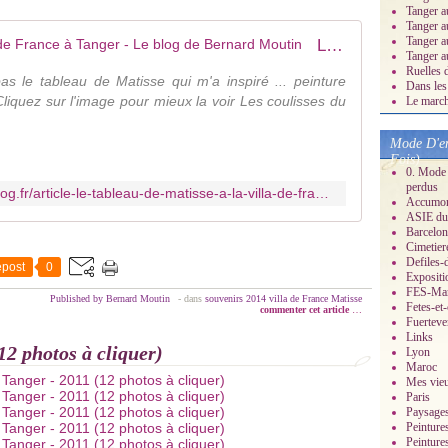
Tanger a
Tanger a
Tanger a
Le tableau de Matisse à la Villa de France à Tanger - Le blog de Bernard Moutin
Tanger a
Ruelles 
s le tableau de Matisse qui m'a inspiré ... peinture
Dans les
Cliquez sur l'image pour mieux la voir Les coulisses du
Le march
Mode D'em
Fois)
0. Mode 
perdus
https://mes-dessins-perso.over-blog.fr/article-le-tableau-de-matisse-a-la-villa-de-france-a-tanger-100280761.html
Accumonc
ASIE du 
Barcelon
Cimetier
Defiles-
post
0
Expositi
FES-Ma
Published by Bernard Moutin
-
dans
souvenirs
2014
villa de France
Matisse
Fetes-et
commenter cet article
…
Fuerteve
Links
12 photos à cliquer)
Lyon
Maroc
Mes vieu
Paris
Paysage
Peinture
Peinture