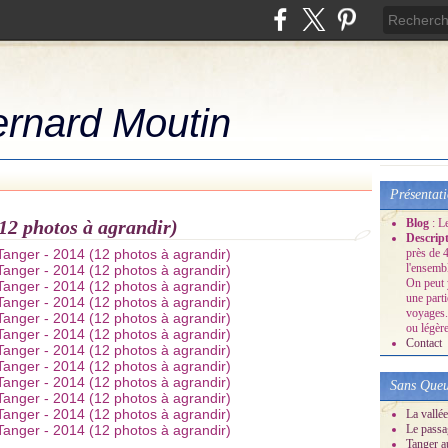
ernard Moutin
Présentat
12 photos à agrandir)
Blog
: L
Descrip
près de 4
l'ensemb
On peut 
une part
voyages.
ou légère
Contact
Sans Queu
La vallée
Le passa
Tanger a