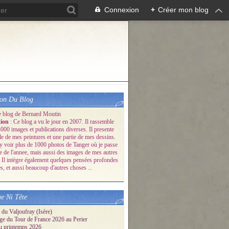
Connexion
+
Créer mon blog
ion Du Blog
e blog de Bernard Moutin
tion
: Ce blog a vu le jour en 2007. Il rassemble
000 images et publications diverses. Il presente
le de mes peintures et une partie de mes dessins.
y voir plus de 1000 photos de Tanger où je passe
ie de l'annee, mais aussi des images de mes autres
 Il intègre également quelques pensées profondes
s, et aussi beaucoup d'autres choses ...
e Ni Tête
 du Valjoufray (Isère)
ge du Tour de France 2026 au Perier
u printemps 2026