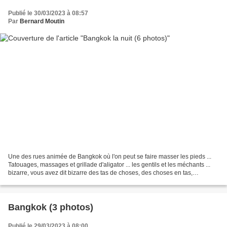
Publié le 30/03/2023 à 08:57
Par
Bernard Moutin
Une des rues animée de Bangkok où l'on peut se faire masser les pieds ...
Tatouages, massages et grillade d'aligator ... les gentils et les méchants ...
bizarre, vous avez dit bizarre des tas de choses, des choses en tas,
beaucoup de choses similair...
Bangkok (3 photos)
Publié le 29/03/2023 à 08:00