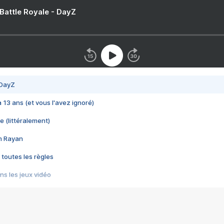
 Battle Royale - DayZ
 DayZ
 a 13 ans (et vous l'avez ignoré)
e (littéralement)
im Rayan
 toutes les règles
s les jeux vidéo
us choquant de Rockstar ? - Le scandale BULLY
e plus moche de Steam