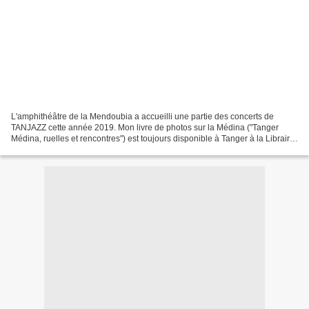
L'amphithéâtre de la Mendoubia a accueilli une partie des concerts de
TANJAZZ cette année 2019. Mon livre de photos sur la Médina ("Tanger
Médina, ruelles et rencontres") est toujours disponible à Tanger à la Librairie
Marocaine (rue de FES), à la Librairie...