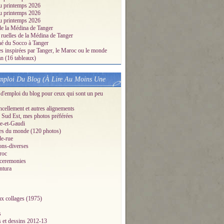
u printemps 2026
u printemps 2026
u printemps 2026
de la Médina de Tanger
 ruelles de la Médina de Tanger
é du Socco à Tanger
es inspirées par Tanger, le Maroc ou le monde
 (16 tableaux)
ploi Du Blog (À Lire Au Moins Une
d'emploi du blog pour ceux qui sont un peu
ellement et autres alignements
Sud Est, mes photos préférées
e-et-Gaudi
es du monde (120 photos)
de-rue
ons-diverses
roc
-ceremonies
ntura
x collages (1975)
s
s et dessins 2012-13