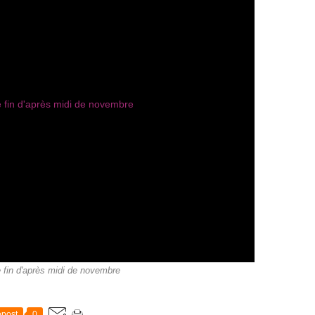
e fin d'après midi de novembre
post
0