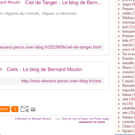
Ciel de Tanger - Le blog de Bernard Moutin
tanger
(6
Pensées 
tres régions du monde, cliquez ci-dessous
ruelles
(
Médina
(
souvenir
port
(51)
mosquée
Peinture
inde
(47
marché
(
dessins-perso.over-blog.fr/2019/09/ciel-de-tanger.html
socco
(4
Tas et a
Pensées 
muraille
Maroc
(
Ciels - Le blog de Bernard Moutin
croisière
marina
(
http://mes-dessins-perso.over-blog.fr/ciels
Conseil 
Biennale
expositi
bateau
(3
chat
(30)
nu
(30)
rehabilit
post
0
mer
(29)
bateaux
(
Published by Bernard Moutin
-
dans
Tout ça c'est la France
ciel
Perier
nuage
corniche
commenter cet article
…
Chine
(2
Egypte
(