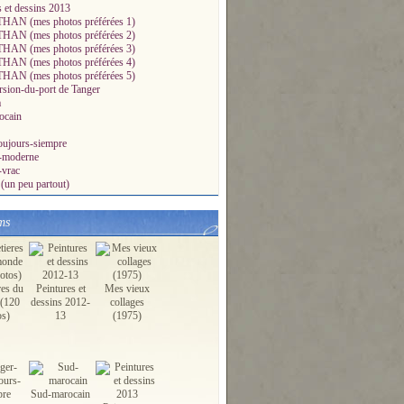
s et dessins 2013
AN (mes photos préférées 1)
AN (mes photos préférées 2)
AN (mes photos préférées 3)
AN (mes photos préférées 4)
AN (mes photos préférées 5)
sion-du-port de Tanger
a
ocain
oujours-siempre
a-moderne
-vrac
(un peu partout)
ms
res du
Peintures et
Mes vieux
(120
dessins 2012-
collages
os)
13
(1975)
Sud-marocain