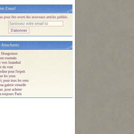
tre Email
 pour être averti des nouveaux articles publiés.
 Attachants
s Hongroises
sm roumain
e vers Istambul
e du vent
dine pour l'esprit
ur les yeux
t, pour tous les sens
ma galerie virtuelle
ur, pour acheter
a toujours Paris