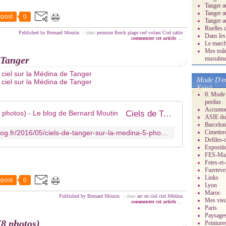
Tanger a
Tanger a
post
0
Tanger a
Ruelles 
Published by Bernard Moutin
-
dans
peinture
Berck
plage
cerf volant
Ciel
sable
Dans les
commenter cet article
…
Le march
Mes toil
 Tanger
musulman
Mode D'em
Fois)
0. Mode 
perdus
Accumonc
Ciels de Tanger sur la Médina (5 photos) - Le blog de Bernard Moutin
ASIE du 
Barcelon
https://mes-dessins-perso.over-blog.fr/2016/05/ciels-de-tanger-sur-la-medina-5-photos.html
Cimetier
Defiles-
Expositi
FES-Ma
Fetes-et
Fuerteve
Links
post
0
Lyon
Maroc
Published by Bernard Moutin
-
dans
arc en ciel
ciel
Médina
Mes vieu
commenter cet article
…
Paris
Paysage
(8 photos)
Peinture