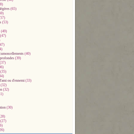
8)
légères
(65)
59)
57)
s
(53)
(49)
(47)
)
47)
4)
ccumoncellements
(40)
profondes
(39)
(37)
36)
(35)
34)
d'ami ou d'ennemi
(33)
(32)
on
(32)
1)
ation
(30)
28)
(27)
6)
26)