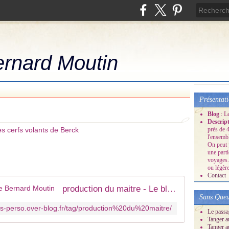
ernard Moutin
Présentat
Blog
: L
Descrip
près de 4
l'ensemb
On peut 
une part
voyages.
ou légère
Contact
production du maitre - Le blog de Bernard Moutin
Sans Queu
ns-perso.over-blog.fr/tag/production%20du%20maitre/
Le passa
Tanger a
Tanger a