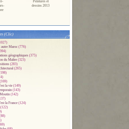
er-
Peintures et
urs-
dessins 2013
pre
es (Clic)
1027)
t autre Maroc
(776)
394)
ations géographiques
(375)
on du Maître
(323)
sitions
(283)
chitectural
(265)
198)
4)
(169)
'est la vie
(149)
emporain
(143)
 Moutin
(142)
137)
'est la France
(124)
(122)
0)
(88)
)
69)
pêche
(68)