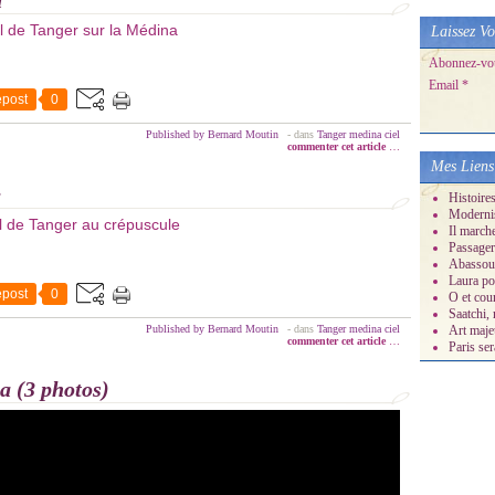
a
Laissez Vo
Abonnez-vous
Email
post
0
Published by Bernard Moutin
-
dans
Tanger
medina
ciel
commenter cet article
…
Mes Liens
e
Histoire
Moderni
Il march
Passager
Abassour
Laura po
post
0
O et cour
Saatchi, 
Published by Bernard Moutin
-
dans
Tanger
medina
ciel
Art maje
commenter cet article
…
Paris ser
a (3 photos)