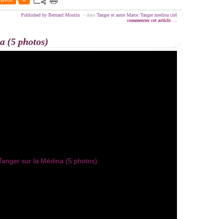
Published by Bernard Moutin
-
dans
Tanger et autre Maroc
Tanger
medina
ciel
commenter cet article
…
a (5 photos)