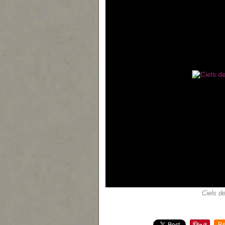
Ciels d
Re