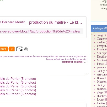
Tang
toujo
siem
production du maitre - Le blog de Bernard Moutin
Catégorill
ns-perso.over-blog.fr/tag/production%20du%20maitre/
Tanger
(
Tanger e
medina
(
Pérégrin
post
0
Producti
Sur expo
Détail ar
tre
peinture
Bernard Moutin
cimetière
envol
mongolfière
ciel
tombe
vie
mort
Flyboard Air
homme volant
saut
icare
ballon
arc en ciel
Medina
(
commenter cet article
…
Paris
(17
peinture
Tout ça c
Art cont
Bernard
Musée
(
Tout ça c
couleurs
plage
(9
chantier
Lyon
(83
lumière
(
port de 