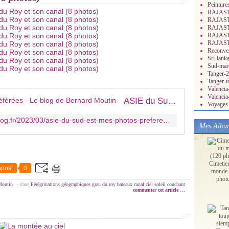
Peinture
RAJASTH
RAJASTH
RAJASTH
RAJASTH
RAJASTH
Reconver
Sri-lank
Sud-mar
Tanger-2
Tanger-t
Valenci
Valencia
ASIE du Sud Est, mes photos préférées - Le blog de Bernard Moutin
Voyages 
https://mes-dessins-perso.over-blog.fr/2023/03/asie-du-sud-est-mes-photos-preferees.html
Mes Albu
Cimetie
post
0
monde 
phot
Moutin
-
dans
Pérégrinations géographiques
grau du roy
bateaux
canal
ciel
soleil couchant
commenter cet article
…