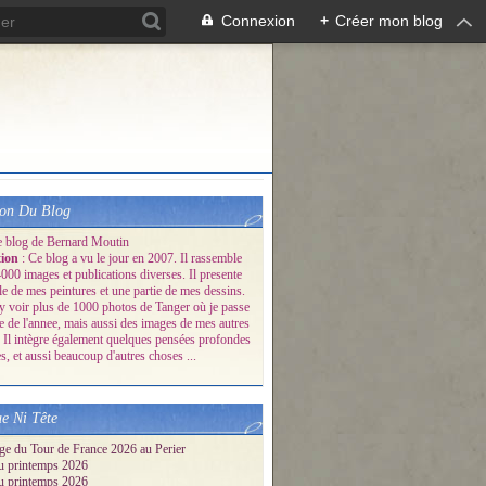
Connexion
+
Créer mon blog
ion Du Blog
e blog de Bernard Moutin
tion
: Ce blog a vu le jour en 2007. Il rassemble
000 images et publications diverses. Il presente
le de mes peintures et une partie de mes dessins.
y voir plus de 1000 photos de Tanger où je passe
ie de l'annee, mais aussi des images de mes autres
 Il intègre également quelques pensées profondes
s, et aussi beaucoup d'autres choses ...
e Ni Tête
ge du Tour de France 2026 au Perier
u printemps 2026
u printemps 2026