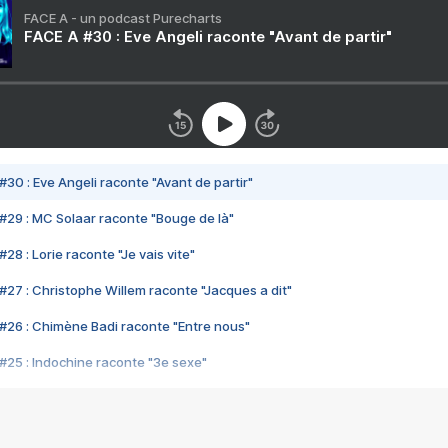
FACE A - un podcast Purecharts
FACE A #30 : Eve Angeli raconte "Avant de partir"
#30 : Eve Angeli raconte "Avant de partir"
#29 : MC Solaar raconte "Bouge de là"
28 : Lorie raconte "Je vais vite"
#27 : Christophe Willem raconte "Jacques a dit"
#26 : Chimène Badi raconte "Entre nous"
#25 : Indochine raconte "3e sexe"
#24 : Zaho raconte "C'est chelou"
#23 : Patrick Bruel raconte "Au café des délices"