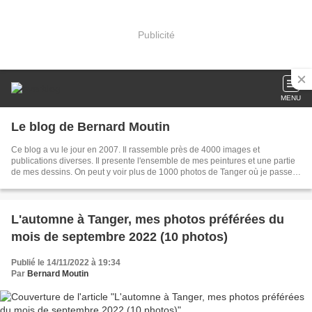
Publicité
MENU
Le blog de Bernard Moutin
Ce blog a vu le jour en 2007. Il rassemble près de 4000 images et
publications diverses. Il presente l'ensemble de mes peintures et une partie
de mes dessins. On peut y voir plus de 1000 photos de Tanger où je passe
une partie de l'annee, mais aussi des images de mes autres voyages. Il
intègre également quelques pensées profondes ou légères, et aussi
beaucoup d'autres choses ...
L'automne à Tanger, mes photos préférées du
mois de septembre 2022 (10 photos)
Publié le 14/11/2022 à 19:34
Par
Bernard Moutin