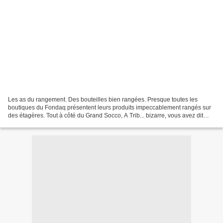
Les as du rangement. Des bouteilles bien rangées. Presque toutes les
boutiques du Fondaq présentent leurs produits impeccablement rangés sur
des étagères. Tout à côté du Grand Socco, A Trib... bizarre, vous avez dit
bizarre des tas de choses, des choses...