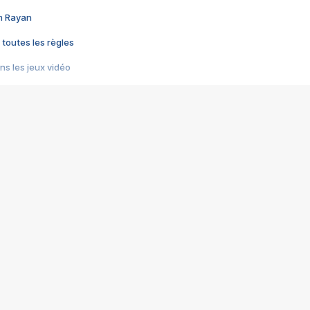
im Rayan
 toutes les règles
s les jeux vidéo
us choquant de Rockstar ? - Le scandale BULLY
e plus moche de Steam
du RÊVE tourne au CAUCHEMAR
pendant 8 heures
it… à tort
umiliés par un jeu vidéo
ire - Final Fantasy 8
ti un empire - Age of Empires
story DOFUS