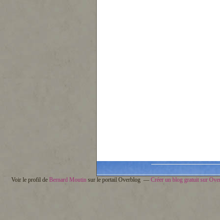
Voir le profil de
Bernard Moutin
sur le portail Overblog
Créer un blog gratuit sur Ove