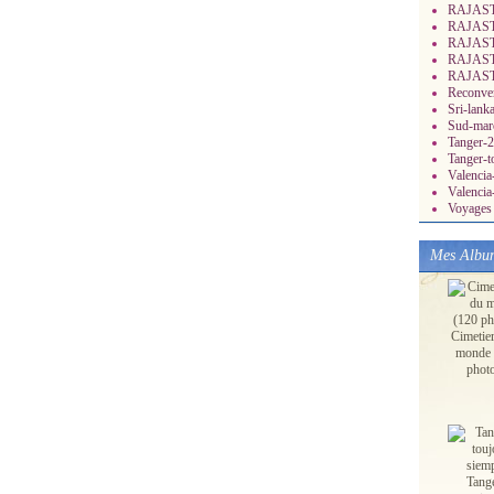
RAJASTH
RAJASTH
RAJASTH
RAJASTH
RAJASTH
Reconver
Sri-lank
Sud-mar
Tanger-2
Tanger-t
Valenci
Valencia
Voyages 
Mes Albu
Cimetie
monde 
phot
Tang