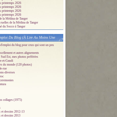
u printemps 2026
u printemps 2026
u printemps 2026
u printemps 2026
de la Médina de Tanger
 ruelles de la Médina de Tanger
é du Socco à Tanger
ploi Du Blog (À Lire Au Moins Une
d'emploi du blog pour ceux qui sont un peu
ellement et autres alignements
Sud Est, mes photos préférées
e-et-Gaudi
es du monde (120 photos)
de-rue
ons-diverses
roc
-ceremonies
ntura
x collages (1975)
s
s et dessins 2012-13
s et dessins 2013