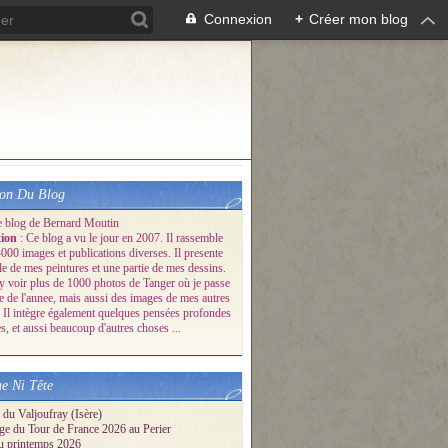
Connexion
+
Créer mon blog
ion Du Blog
e blog de Bernard Moutin
tion
: Ce blog a vu le jour en 2007. Il rassemble
000 images et publications diverses. Il presente
le de mes peintures et une partie de mes dessins.
y voir plus de 1000 photos de Tanger où je passe
ie de l'annee, mais aussi des images de mes autres
 Il intègre également quelques pensées profondes
s, et aussi beaucoup d'autres choses ...
e Ni Tête
 du Valjoufray (Isère)
ge du Tour de France 2026 au Perier
u printemps 2026