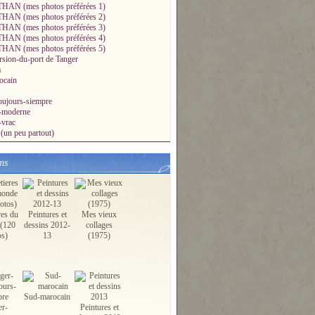
AN (mes photos préférées 1)
AN (mes photos préférées 2)
AN (mes photos préférées 3)
AN (mes photos préférées 4)
AN (mes photos préférées 5)
sion-du-port de Tanger
a
ocain
oujours-siempre
a-moderne
-vrac
(un peu partout)
ms
res du
Peintures et
Mes vieux
(120
dessins 2012-
collages
os)
13
(1975)
Sud-marocain
er-
Peintures et