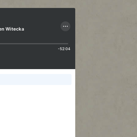
ien Witecka
-52:04