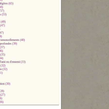
légères
(65)
59)
57)
s
(53)
(49)
(47)
)
47)
4)
ccumoncellements
(40)
profondes
(39)
(37)
36)
(35)
34)
d'ami ou d'ennemi
(33)
(32)
on
(32)
1)
ation
(30)
28)
(27)
6)
26)