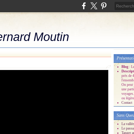
ernard Moutin
Présentat
Blog
: L
Descrip
près de 4
l'ensemb
On peut 
une part
voyages.
ou légère
Contact
Sans Queu
La vallée
Le passa
Tanger a