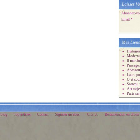
Laissez Vo
Abonnez-vous
Email
Mes Liens
Histoire
Moderni
Il march
Passager
Abassour
Laura po
O et cour
Saatchi, 
Art maje
Paris ser
rblog
Top articles
Contact
Signaler un abus
C.G.U.
Rémunération en droits 