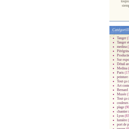
toujo
siem
Catégorill
Tanger
(
Tanger e
medina
(
Pérégrin
Producti
Sur expo
Détail ar
Medina
(
Paris
(17
peinture
Tout ça c
Art cont
Bernard
Musée
(
Tout ça c
couleurs
plage
(9
chantier
Lyon
(83
lumière
(
port de 
tanger
(6