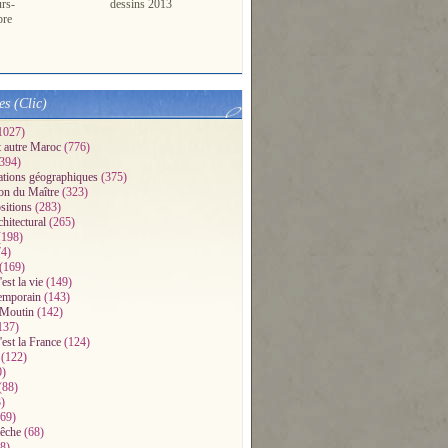
urs-
dessins 2013
pre
es (Clic)
1027)
t autre Maroc
(776)
394)
ations géographiques
(375)
on du Maître
(323)
sitions
(283)
chitectural
(265)
198)
4)
(169)
'est la vie
(149)
emporain
(143)
 Moutin
(142)
137)
'est la France
(124)
(122)
0)
(88)
)
69)
pêche
(68)
8)