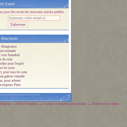
tre Email
 pour être averti des nouveaux articles publiés.
 Attachants
s Hongroises
sm roumain
e vers Istambul
e du vent
dine pour l'esprit
ur les yeux
t, pour tous les sens
ma galerie virtuelle
ur, pour acheter
a toujours Paris
d'auteur
Offre Premium
Cookies et données personnelles
Préférences cookies