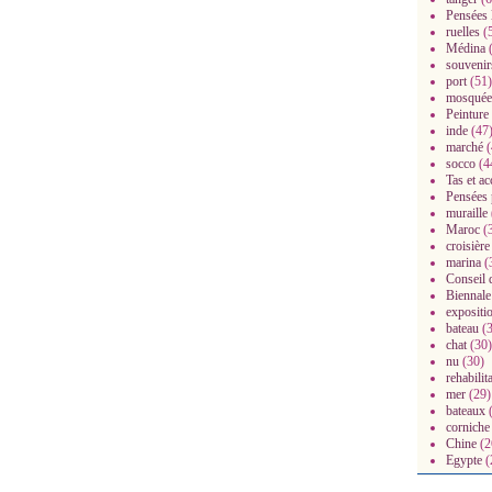
Pensées 
ruelles
(
Médina
(
souvenir
port
(51)
mosquée
Peinture
inde
(47
marché
(
socco
(4
Tas et a
Pensées 
muraille
Maroc
(
croisière
marina
(
Conseil 
Biennale
expositi
bateau
(3
chat
(30)
nu
(30)
rehabilit
mer
(29)
bateaux
(
corniche
Chine
(2
Egypte
(