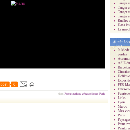
Tanger a
Tanger a
Tanger a
Tanger a
Ruelles 
Dans les
Le march
Mode D'em
Fois)
0. Mode 
perdus
Accumonc
ASIE du 
Barcelon
Cimetier
Defiles-
Expositi
post
0
FES-Ma
Fetes-et
Fuerteve
-
dans
Pérégrinations géographiques
Paris
Links
Lyon
Maroc
Mes vieu
Paris
Paysage
Peinture
Peinture