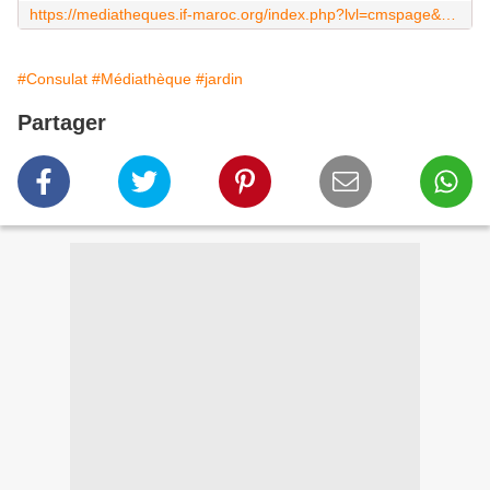
https://mediatheques.if-maroc.org/index.php?lvl=cmspage&pageid=6&id_rubrique=115&opac_view=11
#Consulat
#Médiathèque
#jardin
Partager