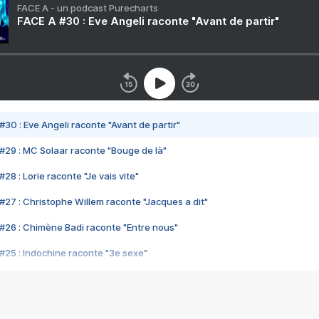
FACE A - un podcast Purecharts
FACE A #30 : Eve Angeli raconte "Avant de partir"
#30 : Eve Angeli raconte "Avant de partir"
#29 : MC Solaar raconte "Bouge de là"
28 : Lorie raconte "Je vais vite"
#27 : Christophe Willem raconte "Jacques a dit"
#26 : Chimène Badi raconte "Entre nous"
#25 : Indochine raconte "3e sexe"
#24 : Zaho raconte "C'est chelou"
#23 : Patrick Bruel raconte "Au café des délices"