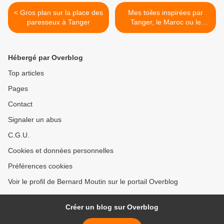
< Gros plan sur la place des
Mes toiles inspirées par
paresseux à Tanger
Tanger, le Maroc ou le
monde musulman (16
tableaux) >
Hébergé par Overblog
Top articles
Pages
Contact
Signaler un abus
C.G.U.
Cookies et données personnelles
Préférences cookies
Voir le profil de Bernard Moutin sur le portail Overblog
Créer un blog sur Overblog