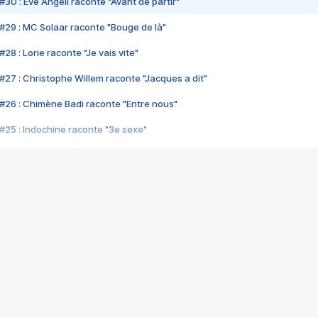
#30 : Eve Angeli raconte "Avant de partir"
#29 : MC Solaar raconte "Bouge de là"
28 : Lorie raconte "Je vais vite"
#27 : Christophe Willem raconte "Jacques a dit"
#26 : Chimène Badi raconte "Entre nous"
#25 : Indochine raconte "3e sexe"
#24 : Zaho raconte "C'est chelou"
#23 : Patrick Bruel raconte "Au café des délices"
#22 : Kyo raconte "Le chemin"
#21 : Nolwenn Leroy raconte "Cassé"
#20 : Patrick Hernandez raconte "Born to be alive"
#19 : Lorie raconte "Près de moi"
#18 : Michael Jones raconte "A nos actes manqués" (avec Jean-Jacque