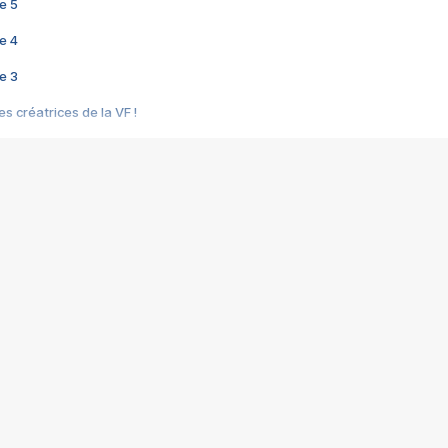
e 5
e 4
e 3
s créatrices de la VF !
e 2
e 1
e Mektoub My Love arrive enfin ! Rencontre avec Shaïn Boumedine et Sal
i : après Toni en famille
elle réalise le bouleversant Dites lui que je l'aime
ais ! Rencontre autour de Vie privée de Rebecca Zlotowski
 de Marguerite, Grave... Rencontre avec Ella Rumpf
 Les Rêveurs, un film intime sur la santé mentale
a avec un film sur le mouvement des Gilets jaunes