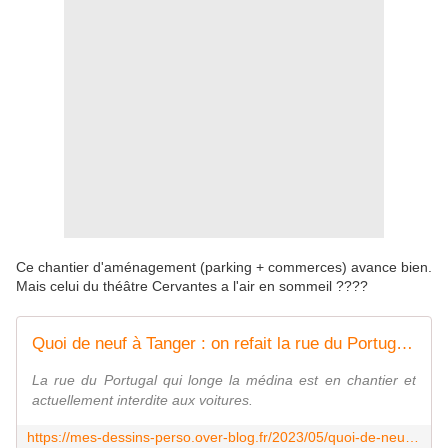
Ce chantier d'aménagement (parking + commerces) avance bien.
Mais celui du théâtre Cervantes a l'air en sommeil ????
Quoi de neuf à Tanger : on refait la rue du Portugal (3 photos) - Le blog de Bernard Moutin
La rue du Portugal qui longe la médina est en chantier et
actuellement interdite aux voitures.
https://mes-dessins-perso.over-blog.fr/2023/05/quoi-de-neuf-a-tanger-on-refait-la-rue-du-portugal-3-photos.html