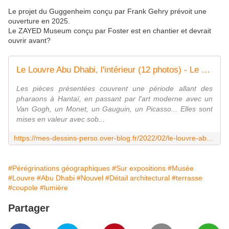
Le projet du Guggenheim conçu par Frank Gehry prévoit une
ouverture en 2025.
Le ZAYED Museum conçu par Foster est en chantier et devrait
ouvrir avant?
Le Louvre Abu Dhabi, l'intérieur (12 photos) - Le blog de Bernard Moutin
Les pièces présentées couvrent une période allant des
pharaons à Hantaï, en passant par l'art moderne avec un
Van Gogh, un Monet, un Gauguin, un Picasso... Elles sont
mises en valeur avec sob...
https://mes-dessins-perso.over-blog.fr/2022/02/le-louvre-abu-dhabi-l-interieur-12-photos.html
#Pérégrinations géographiques
#Sur expositions
#Musée
#Louvre
#Abu Dhabi
#Nouvel
#Détail architectural
#terrasse
#coupole
#lumière
Partager