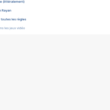
e (littéralement)
im Rayan
 toutes les règles
s les jeux vidéo
us choquant de Rockstar ? - Le scandale BULLY
e plus moche de Steam
du RÊVE tourne au CAUCHEMAR
pendant 8 heures
it… à tort
umiliés par un jeu vidéo
ire - Final Fantasy 8
ti un empire - Age of Empires
story DOFUS