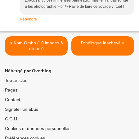
Exact, j'ai vu ces immenses panneaux, mais je n'ai pas songé
à les photographier.<br /> Ravie de faire ce voyage virtuel !
Répondre
< Kom Ombo (10 images à
l'obélisque inachevé >
cliquer)
Hébergé par Overblog
Top articles
Pages
Contact
Signaler un abus
C.G.U.
Cookies et données personnelles
Préférences cookies