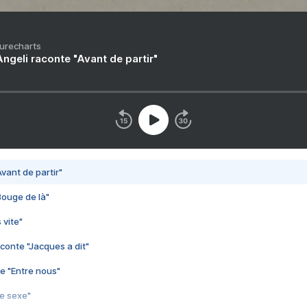
Purecharts
ngeli raconte "Avant de partir"
vant de partir"
Bouge de là"
 vite"
conte "Jacques a dit"
e "Entre nous"
3e sexe"