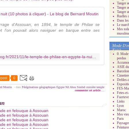
Tanger a
Tanger a
Tanger a
le temple de
Ruelles 
Dans les
arrage d'Assouan, en 1894, le temple de Philae se
Le march
Mes toil
et l'on pouvait alors naviguer en barque entre ses
musulman
Mode D'em
Fois)
0. Mode 
https://mes-dessins-perso.over-blog.fr/2021/11/le-temple-de-philae-en-egypte-la-nuit-10-photos.html
perdus
Accumonc
ASIE du 
Barcelon
Cimetier
post
0
Defiles-
Expositi
ard Moutin
-
dans
Pérégrinations géographiques
Egypte
Nil
Abou Simbel
croisière
temple
FES-Ma
commenter cet article
…
Fetes-et
Fuerteve
Links
an
Lyon
Maroc
Mes vieu
Paris
Paysage
Peinture