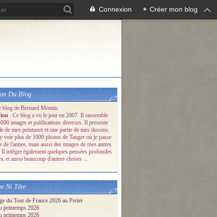
Connexion
+
Créer mon blog
ion Du Blog
e blog de Bernard Moutin
tion
: Ce blog a vu le jour en 2007. Il rassemble
000 images et publications diverses. Il presente
le de mes peintures et une partie de mes dessins.
y voir plus de 1000 photos de Tanger où je passe
ie de l'annee, mais aussi des images de mes autres
 Il intègre également quelques pensées profondes
s, et aussi beaucoup d'autres choses ...
e Ni Tête
ge du Tour de France 2026 au Perier
u printemps 2026
u printemps 2026