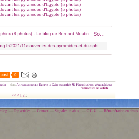
Souvenirs des pyramides et du sphinx (8 photos) - Le blog de Bernard Moutin
https://mes-dessins-perso.over-blog.fr/2021/11/souvenirs-des-pyramides-et-du-sphinx-8-photos.html
post
0
outin
-
dans
Art contemporain
Egypte
le Caire
pyramide
JR
Pérégrinations géographiques
commenter cet article
…
<<
<
1
2
3
rblog
Top articles
Contact
Signaler un abus
C.G.U.
Rémunération en droits 