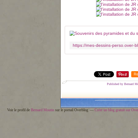
Re
Published by Bernard M
Voir le profil de
Bernard Moutin
sur le portail Overblog
Créer un blog gratuit sur Ove