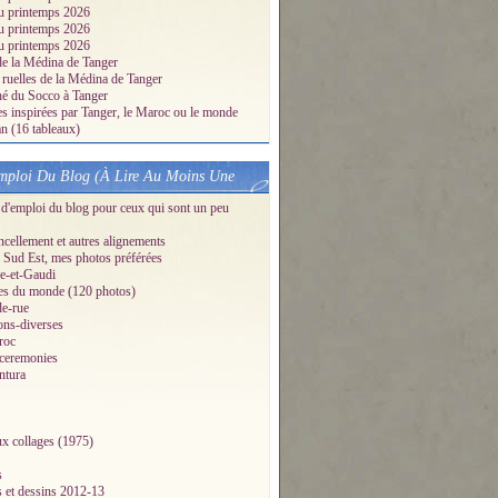
u printemps 2026
u printemps 2026
u printemps 2026
 Philae en Egypte la nuit (10 photos à cliquer) - Le blog de
de la Médina de Tanger
 ruelles de la Médina de Tanger
é du Socco à Tanger
es inspirées par Tanger, le Maroc ou le monde
 (16 tableaux)
ploi Du Blog (À Lire Au Moins Une
d'emploi du blog pour ceux qui sont un peu
ellement et autres alignements
Sud Est, mes photos préférées
e-et-Gaudi
es du monde (120 photos)
de-rue
ons-diverses
roc
-ceremonies
ntura
x collages (1975)
s
s et dessins 2012-13