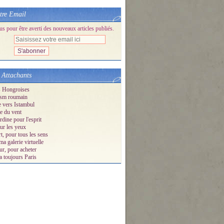
tre Email
 pour être averti des nouveaux articles publiés.
 Attachants
ion de JR devant les pyramides d'Egypte (5 photos) - Le blog
s Hongroises
sm roumain
e vers Istambul
e du vent
dine pour l'esprit
ur les yeux
t, pour tous les sens
ma galerie virtuelle
ur, pour acheter
a toujours Paris