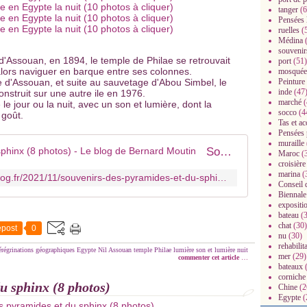
tanger
(6
Pensées 
ruelles
(
Médina
(
souvenir
d'Assouan, en 1894, le temple de Philae se retrouvait
port
(51)
alors naviguer en barque entre ses colonnes.
mosquée
 d'Assouan, et suite au sauvetage d'Abou Simbel, le
Peinture
inde
(47
nstruit sur une autre ile en 1976.
marché
(
 le jour ou la nuit, avec un son et lumière, dont la
socco
(4
 goût.
Tas et a
Pensées 
muraille
Souvenirs des pyramides et du sphinx (8 photos) - Le blog de Bernard Moutin
Maroc
(
croisière
marina
(
https://mes-dessins-perso.over-blog.fr/2021/11/souvenirs-des-pyramides-et-du-sphinx-8-photos.html
Conseil 
Biennale
expositi
bateau
(3
chat
(30)
post
0
nu
(30)
rehabilit
érégrinations géographiques
Egypte
Nil
Assouan
temple
Philae
lumière
son et lumière
nuit
mer
(29)
commenter cet article
…
bateaux
(
corniche
u sphinx (8 photos)
Chine
(2
Egypte
(