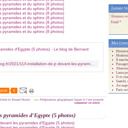
Laissez Vo
Abonnez-vous
Email
Mes Liens
l'installat
Histoire
Moderni
Il march
https://mes-dessins-perso.over-blog.fr/2021/11/l-installation-de-jr-devant-les-pyramides-d-egypte-5-photos.html
Passager
Abassour
Laura po
O et cour
Saatchi, 
Art maje
Paris ser
post
0
lished by Bernard Moutin
-
dans
Pérégrinations géographiques
Egypte
le Caire
pyramide
commenter cet article
…
es pyramides d'Egypte (5 photos)