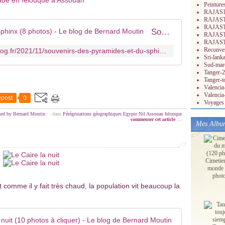
Peinture
RAJASTH
RAJASTH
RAJASTH
Souvenirs des pyramides et du sphinx (8 photos) - Le blog de Bernard Moutin
RAJASTH
RAJASTH
Reconver
https://mes-dessins-perso.over-blog.fr/2021/11/souvenirs-des-pyramides-et-du-sphinx-8-photos.html
Sri-lank
Sud-mar
Tanger-2
Tanger-t
Valenci
Valencia
post
0
Voyages 
hed by Bernard Moutin
-
dans
Pérégrinations géographiques
Egypte
Nil
Assouan
felouque
commenter cet article
…
Mes Albu
Cimetie
monde 
phot
et comme il y fait très chaud, la population vit beaucoup la
le temple de