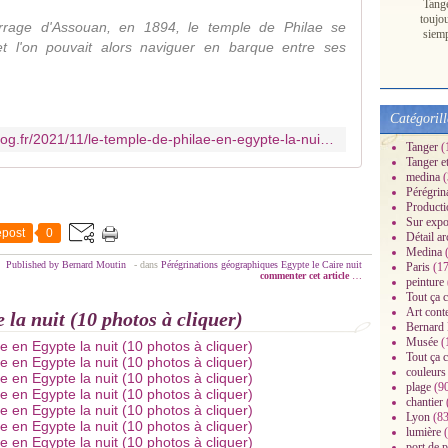
Tang
toujo
arrage d'Assouan, en 1894, le temple de Philae se
siem
et l'on pouvait alors naviguer en barque entre ses
Catégorill
https://mes-dessins-perso.over-blog.fr/2021/11/le-temple-de-philae-en-egypte-la-nuit-10-photos.html
Tanger
(
Tanger e
medina
(
Pérégrin
Producti
Sur expo
post
0
Détail ar
Medina
(
Published by Bernard Moutin
-
dans
Pérégrinations géographiques
Egypte
le Caire
nuit
Paris
(17
commenter cet article
…
peinture
Tout ça c
Art cont
 la nuit (10 photos à cliquer)
Bernard
Musée
(
Tout ça c
couleurs
plage
(9
chantier
Lyon
(83
lumière
(
port de 