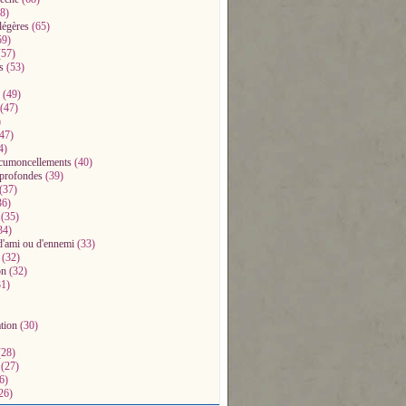
8)
légères
(65)
59)
57)
s
(53)
(49)
(47)
)
47)
4)
ccumoncellements
(40)
profondes
(39)
(37)
36)
(35)
34)
d'ami ou d'ennemi
(33)
(32)
on
(32)
1)
ation
(30)
28)
(27)
6)
26)