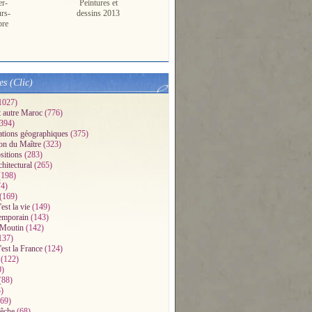
er-
Peintures et
urs-
dessins 2013
pre
es (Clic)
1027)
t autre Maroc
(776)
394)
ations géographiques
(375)
on du Maître
(323)
sitions
(283)
chitectural
(265)
198)
4)
(169)
'est la vie
(149)
emporain
(143)
 Moutin
(142)
137)
'est la France
(124)
(122)
0)
(88)
)
69)
pêche
(68)