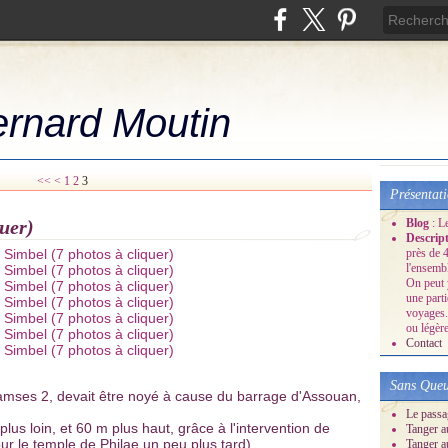
ernard Moutin
<<
<
1
2
3
Présentat
uer)
Blog
: L
Descrip
près de 4
l'ensemb
On peut 
une part
voyages.
ou légère
Contact
Sans Queu
amses 2, devait être noyé à cause du barrage d'Assouan,
Le passa
plus loin, et 60 m plus haut, grâce à l'intervention de
Tanger a
r le temple de Philae un peu plus tard).
Tanger a