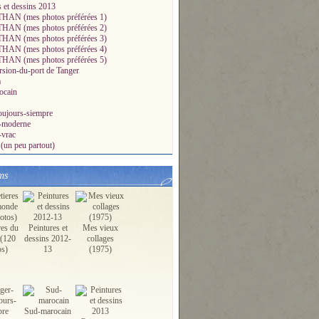
s et dessins 2013
AN (mes photos préférées 1)
AN (mes photos préférées 2)
AN (mes photos préférées 3)
AN (mes photos préférées 4)
AN (mes photos préférées 5)
sion-du-port de Tanger
a
ocain
oujours-siempre
a-moderne
-vrac
(un peu partout)
ms
res du
Peintures et
Mes vieux
(120
dessins 2012-
collages
os)
13
(1975)
 Philae en Egypte la nuit (10 photos à cliquer) - Le blog de
Sud-marocain